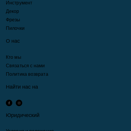
Инструмент
Декор
Фрезы
Пилочки
О нас
Кто мы
Связаться с нами
Политика возврата
Найти нас на
F
I
a
n
c
s
e
t
b
a
Юридический
o
g
o
r
k
a
-
m
f