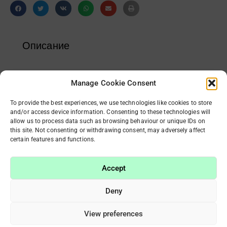
Описание
Крем для рук и тела с ароматом грейпфрута.
Manage Cookie Consent
смягчает кутикулу, питает кожу и ногти
To provide the best experiences, we use technologies like cookies to store
and/or access device information. Consenting to these technologies will
Предназначен для рук, ног, ног и всего
allow us to process data such as browsing behaviour or unique IDs on
тела.
this site. Not consenting or withdrawing consent, may adversely affect
для ежедневного использования
certain features and functions.
для любого типа кожи
Содержит экстракт грейпфрута.
Accept
Объем: 250 мл.
Сделано в Нидерландах
Deny
View preferences