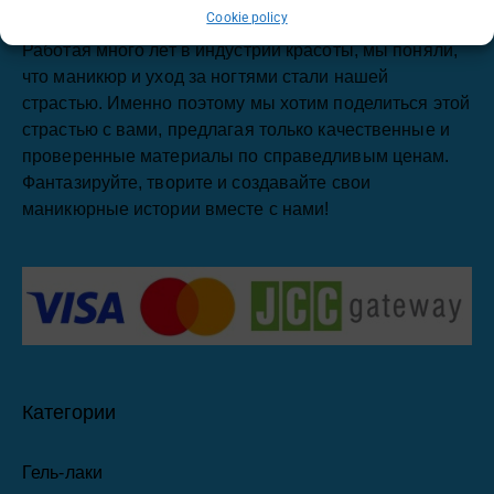
Cookie policy
Работая много лет в индустрии красоты, мы поняли,
что маникюр и уход за ногтями стали нашей
страстью. Именно поэтому мы хотим поделиться этой
страстью с вами, предлагая только качественные и
проверенные материалы по справедливым ценам.
Фантазируйте, творите и создавайте свои
маникюрные истории вместе с нами!
Категории
Гель-лаки