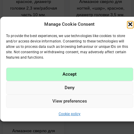
красное, диаметр
Алмазное сверло для
головки 2,3 мм/рабочая
ногтей, «шар», красное,
часть 10 мм.
диаметр головки 3,5 мм.
€
3.75
€
7.08
€
5.70
Manage Cookie Consent
To provide the best experiences, we use technologies like cookies to store
В корзину
В корзину
and/or access device information. Consenting to these technologies will
allow us to process data such as browsing behaviour or unique IDs on this
site. Not consenting or withdrawing consent, may adversely affect certain
features and functions.
Accept
Deny
View preferences
НЕТ НА СКЛАДЕ
Cookie policy
Алмазное сверло для