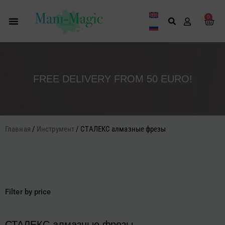
Перейти
к
0
Кор
содержимому
FREE DELIVERY FROM 50 EURO!
Главная
/
Инструмент
/ СТАЛЕКС алмазные фрезы
Filter by price
СТАЛЕКС алмазные фрезы