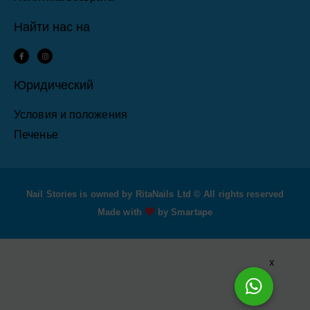
Найти нас на
F
I
a
n
c
s
e
t
b
a
Юридический
o
g
o
r
k
a
-
m
Условия и положения
f
Печенье
Nail Stories is owned by RitaNails Ltd © All rights reserved
Made with
by Smartape
x