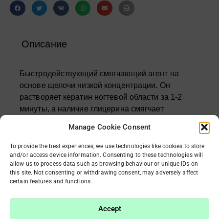
Описание
Быстродействующий смягчающий агент на
основе щелочи низкой концентрации. Он
растворяет кератин ногтевой области за 1-2
минуты, а наличие глицерина смягчает
кератолитический эффект, увлажняет и смягчает
Manage Cookie Consent
кожу, способствует проникновению воды в
более глубокие слои кожи.
To provide the best experiences, we use technologies like cookies to store
and/or access device information. Consenting to these technologies will
Кератолитик необходимо быстро удалить с кожи,
allow us to process data such as browsing behaviour or unique IDs on
чтобы предотвратить нежелательные эффекты.
this site. Not consenting or withdrawing consent, may adversely affect
Требует обязательного использования
certain features and functions.
нейтрализатора.
Способ применения: Нанесите средство на
Accept
кутикулу. Оставьте на 45 секунд или немного