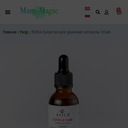
Перейти
к
0
Кор
содержимому
Главная
/
Уход
/ 85384 Средство для удаления кутикулы 30 мл.