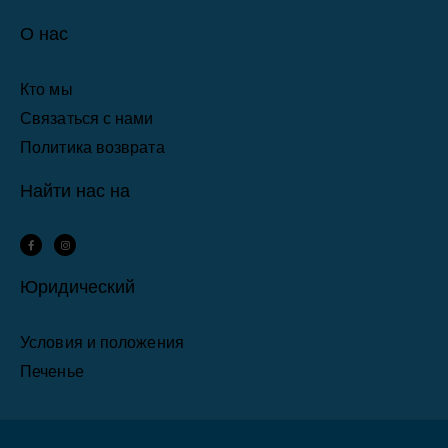
О нас
Кто мы
Связаться с нами
Политика возврата
Найти нас на
F
I
a
n
c
s
e
t
b
a
Юридический
o
g
o
r
k
a
-
m
f
Условия и положения
Печенье