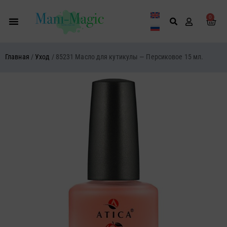
Перейти
к
0
Кор
содержимому
Главная
/
Уход
/ 85231 Масло для кутикулы — Персиковое 15 мл.