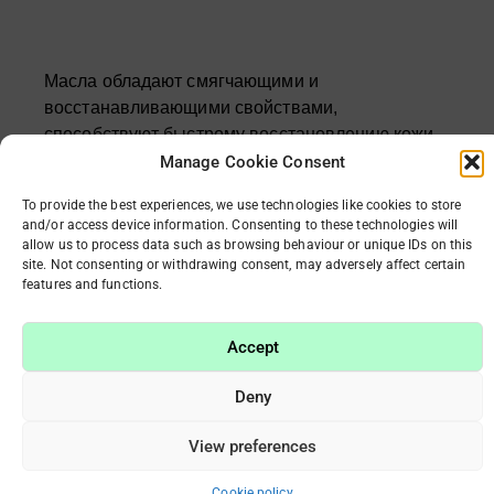
Масла обладают смягчающими и
восстанавливающими свойствами,
способствуют быстрому восстановлению кожи,
увлажняют кутикулу и предотвращают
Manage Cookie Consent
появление заусенцев.
To provide the best experiences, we use technologies like cookies to store
and/or access device information. Consenting to these technologies will
allow us to process data such as browsing behaviour or unique IDs on this
site. Not consenting or withdrawing consent, may adversely affect certain
features and functions.
В наличии 3 масла: масло чайного дерева,
масло для кутикулы с жожоба и витамином Е и
Accept
персиковое масло.
Deny
View preferences
Объем: 15 мл.
Cookie policy