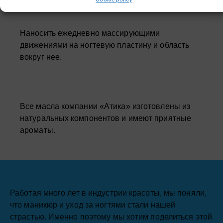
Наносить ежедневно массирующими
движениями на ногтевую пластину и область
вокруг нее.
Все масла компании «Атика» изготовлены из
натуральных компонентов и имеют приятные
ароматы.
Работая много лет в индустрии красоты, мы поняли,
что маникюр и уход за ногтями стали нашей
страстью. Именно поэтому мы хотим поделиться этой