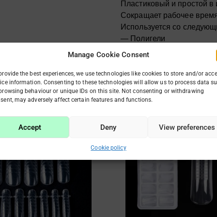
Пластиковый и простой в
Сокращает рабочее врем
Используется со следующ
— Полигели
— Моделирующие гели
Manage Cookie Consent
— Желейные гели
В наборе 120 форм и 12 р
provide the best experiences, we use technologies like cookies to store and/or acc
ice information. Consenting to these technologies will allow us to process data s
Способ применения:
browsing behaviour or unique IDs on this site. Not consenting or withdrawing
Нанесите базовый гель на
sent, may adversely affect certain features and functions.
Нанесите материал в вер
Убедитесь, что форма ра
Первон
Те
Accept
Deny
View preferences
углом, следуя желаемой а
цена
це
Рас
Полимеризуйте в лампе в
состав
€1
Cookie policy
Снимите форму, закончив
€2.40.