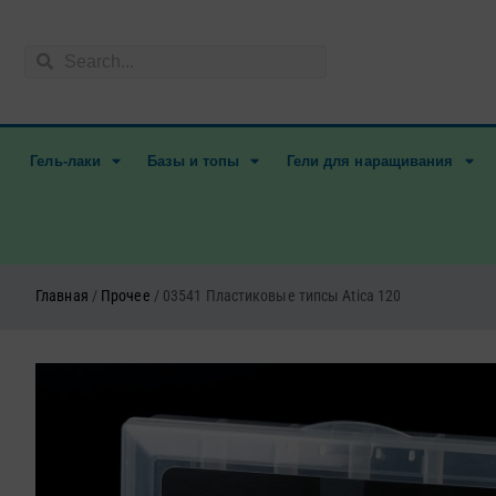
Перейти
к
Поиск
содержимому
Поиск
Гель-лаки
Базы и топы
Гели для наращивания
Главная
/
Прочее
/ 03541 Пластиковые типсы Atica 120