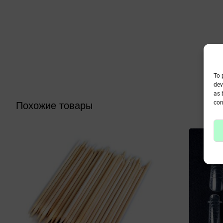
To 
dev
as 
con
Похожие товары