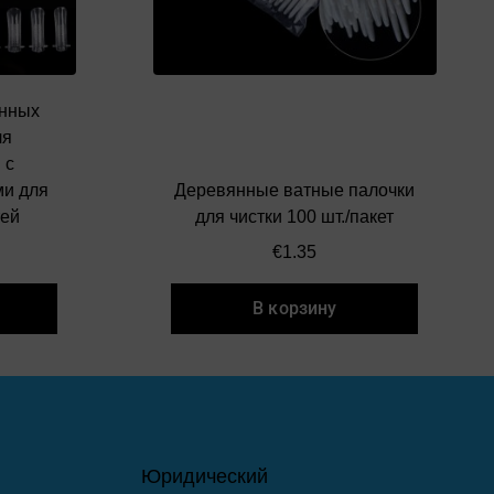
енных
ля
 с
и для
Деревянные ватные палочки
тей
для чистки 100 шт./пакет
€
1.35
В корзину
Юридический