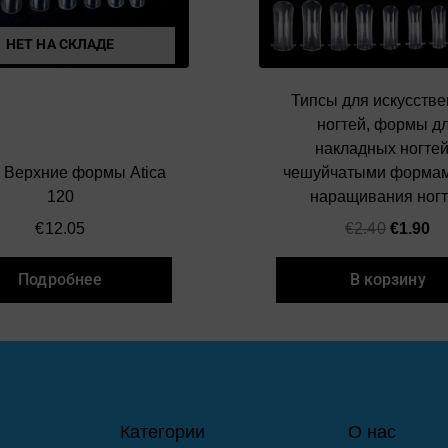
НЕТ НА СКЛАДЕ
Типсы для искусств
ногтей, формы д
накладных ногтей
 Верхние формы Atica
чешуйчатыми формам
120
наращивания ног
€
12.05
€
2.40
€
1.90
Подробнее
В корзину
Категории
О нас