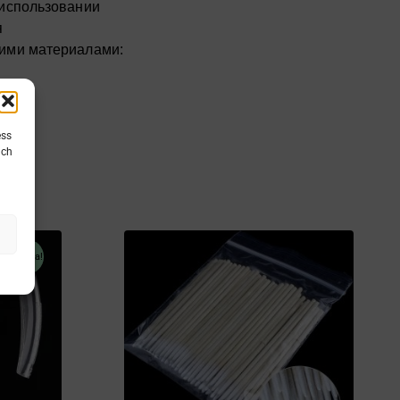
 использовании
я
ими материалами:
азмеров.
ess
uch
 подготовленный ноготь.
хнюю форму, разровняйте.
сположена правильно и под правильным
ачальная
кущая
рхитектуре.
на:
продажа!
 соответствии с требованиями материала.
ляла
.90.
 моделирование.