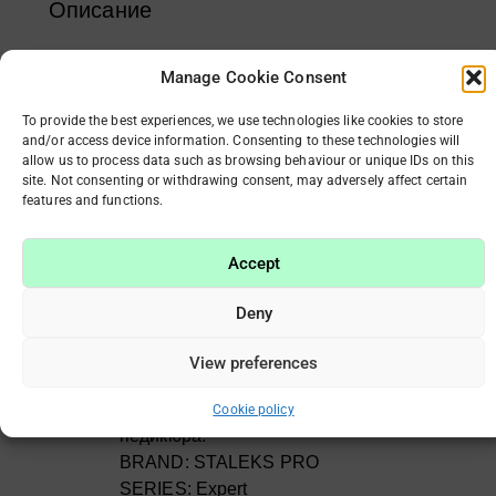
Описание
Manage Cookie Consent
КЛЮЧЕВАЯ ОСОБЕННОСТЬ
To provide the best experiences, we use technologies like cookies to store
and/or access device information. Consenting to these technologies will
allow us to process data such as browsing behaviour or unique IDs on this
стандартный поперечный разрез
site. Not consenting or withdrawing consent, may adversely affect certain
высококачественные материалы
features and functions.
высокая прочность и устойчивость к
внешним воздействиям
Accept
не нагреваться во время работы
центр вращения не смещается на
Deny
высоких скоростях
выдерживает все виды стерилизации и
View preferences
дезинфекции
НАЗНАЧЕНИЕ: Для маникюра и
Cookie policy
педикюра.
BRAND: STALEKS PRO
SERIES: Expert