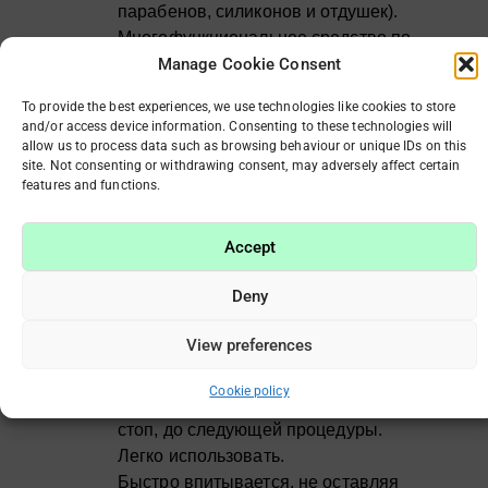
парабенов, силиконов и отдушек).
Многофункциональное средство по
уходу за кожей тела (обладает не
Manage Cookie Consent
только увлажняющими и питательными
To provide the best experiences, we use technologies like cookies to store
свойствами, но и способностью к
and/or access device information. Consenting to these technologies will
регенерирующей и
allow us to process data such as browsing behaviour or unique IDs on this
site. Not consenting or withdrawing consent, may adversely affect certain
противовоспалительной активности,
features and functions.
что важно для проблемных участков
кожи).
Accept
Оказывает косметический и лечебный
эффект — подходит для всех видов
Deny
полировки стоп (PodoDisc,
силиконовая насадка).
View preferences
Сохраняет эффект от процедуры
педикюра до трех недель при
Cookie policy
использовании во время полировки
стоп, до следующей процедуры.
Легко использовать.
Быстро впитывается, не оставляя