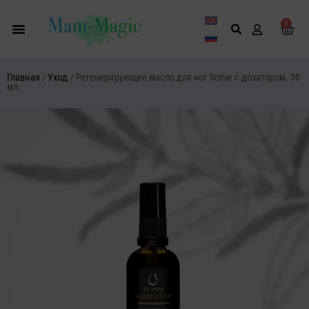
Перейти
к
0
Кор
содержимому
Главная
/
Уход
/ Регенерирующее масло для ног Scinie с дозатором, 30
мл.