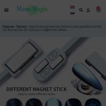
Перейти
к
0
Кор
содержимому
Главная
/
Прочее
/ Двуглавая магнитная палочка для дизайна ногтей
Cat Магнитная 3D полоска с эффектом линии