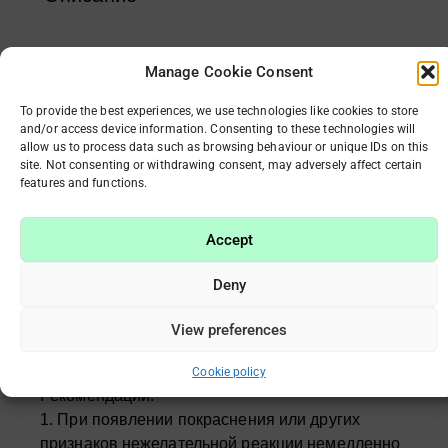
Спецификация:
Manage Cookie Consent
Стиль: как на картинке
Узор: двуглавый
To provide the best experiences, we use technologies like cookies to store
Упаковка:
and/or access device information. Consenting to these technologies will
allow us to process data such as browsing behaviour or unique IDs on this
1 шт.
site. Not consenting or withdrawing consent, may adversely affect certain
features and functions.
Особенность:
100% новый и качественный.
Accept
Легко использовать.
Используйте с магнитным гель-лаком Cat или
Deny
магнитным лаком для ногтей Cat.
Можно легко получить магнитный эффект
View preferences
кошки.
Cookie policy
Рекомендации:
1. При появлении покраснения или других
признаков нежелательной реакции немедленно