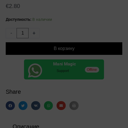
€
2.80
Количество
Доступность:
В наличии
товара
Двуглавая
-
+
магнитная
палочка
для
В корзину
дизайна
ногтей
Mani Magic
Cat
Offline
Магнитная
Support
3D
полоска
с
Share
эффектом
линии
Описание