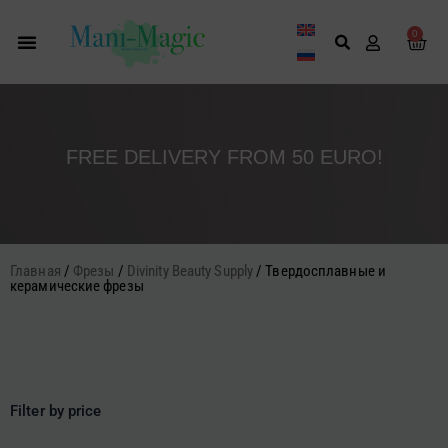
Перейти
к
0
Кор
содержимому
FREE DELIVERY FROM 50 EURO!
Главная
/
Фрезы
/
Divinity Beauty Supply
/ Твердосплавные и
керамические фрезы
Filter by price