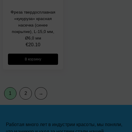
Фреза твердосплавная
«кукуруза» красная
насечка (синее
покрытие), L-15,0 мм,
Ø6,0 мм
€
20.10
В корзину
1
2
→
Работая много лет в индустрии красоты, мы поняли,
что маникюр и уход за ногтями стали нашей