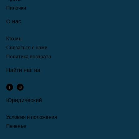
Пилочки
О нас
Кто мы
Связаться с нами
Политика возврата
Найти нас на
F
I
a
n
c
s
e
t
b
a
Юридический
o
g
o
r
k
a
-
m
f
Условия и положения
Печенье