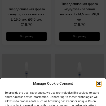
Твердосплавная фреза
Твердосплавная фреза
«кукуруза» зелёная
«конус», синяя насечка,
насечка, L-14,5 мм, Ø6,0
L-15,0 мм, Ø6,0 мм.
мм.
€
16.70
€
16.70
В корзину
В корзину
Manage Cookie Consent
To provide the best experiences, we use technologies like cookies to store
and/or access device information. Consenting to these technologies will
allow us to process data such as browsing behaviour or unique IDs on
this site. Not consenting or withdrawing consent, may adversely affect