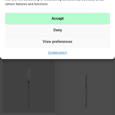
certain features and functions.
Фреза керамическая
Фреза керамическая
«конус закругленный»
«кукуруза» прямая,
синяя насечка, L-13,0
синяя насечка, L-14,0
Accept
мм., Ø4,0 мм
мм., Ø6,0 мм
€
22.80
€
22.80
Deny
View preferences
В корзину
В корзину
Cookie policy