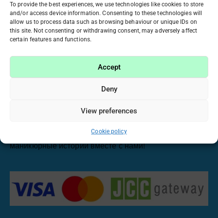
To provide the best experiences, we use technologies like cookies to store
5 ТОВАРОВ
20 ТОВАРОВ
and/or access device information. Consenting to these technologies will
allow us to process data such as browsing behaviour or unique IDs on
this site. Not consenting or withdrawing consent, may adversely affect
certain features and functions.
Accept
Работая много лет в индустрии красоты, мы поняли,
что маникюр и уход за ногтями стали нашей
Deny
страстью. Именно поэтому мы хотим поделиться этой
View preferences
страстью с вами, предлагая только качественные и
проверенные материалы по справедливым ценам.
Cookie policy
Фантазируйте, творите и создавайте свои
маникюрные истории вместе с нами!