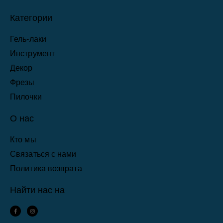
Категории
Гель-лаки
Инструмент
Декор
Фрезы
Пилочки
О нас
Кто мы
Связаться с нами
Политика возврата
Найти нас на
F
I
a
n
c
s
e
t