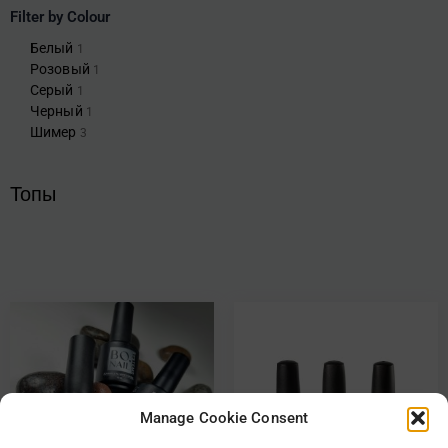
Filter by Colour
Белый
1
Розовый
1
Серый
1
Черный
1
Шимер
3
Топы
Manage Cookie Consent
BO. NAIL
АТИКА ТОПЫ