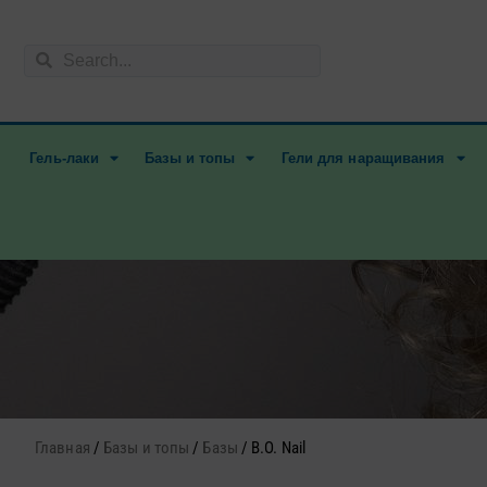
Перейти
к
Поиск
содержимому
Поиск
Гель-лаки
Базы и топы
Гели для наращивания
Главная
/
Базы и топы
/
Базы
/ B.O. Nail