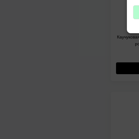
Каучукова
р