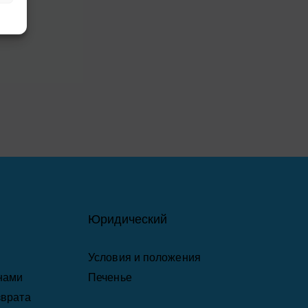
Юридический
Условия и положения
 нами
Печенье
зврата