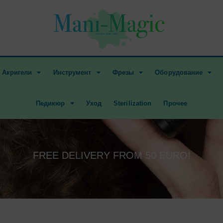
Акригели
Инструмент
Фрезы
Оборудование
Педикюр
Уход
Sterilization
Прочее
FREE DELIVERY FROM 50 EURO!