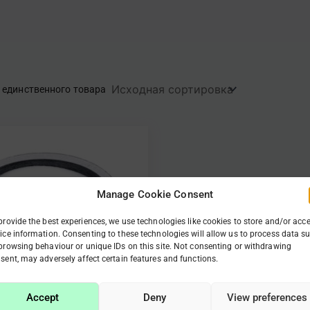
 единственного товара
Manage Cookie Consent
provide the best experiences, we use technologies like cookies to store and/or acc
ice information. Consenting to these technologies will allow us to process data s
browsing behaviour or unique IDs on this site. Not consenting or withdrawing
sent, may adversely affect certain features and functions.
Accept
Deny
View preferences