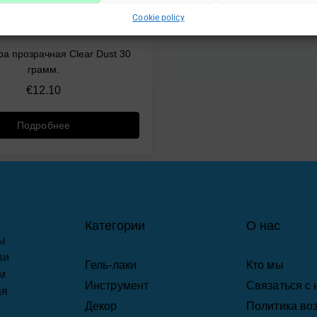
НЕТ НА СКЛАДЕ
Cookie policy
ра прозрачная Clear Dust 30
грамм.
€
12.10
Подробнее
Категории
О нас
ы
ли
Гель-лаки
Кто мы
м
Инструмент
Связаться с
ая
Декор
Политика во