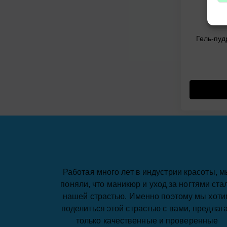
Гель-пуд
Работая много лет в индустрии красоты, м
поняли, что маникюр и уход за ногтями ста
нашей страстью. Именно поэтому мы хоти
поделиться этой страстью с вами, предлаг
только качественные и проверенные