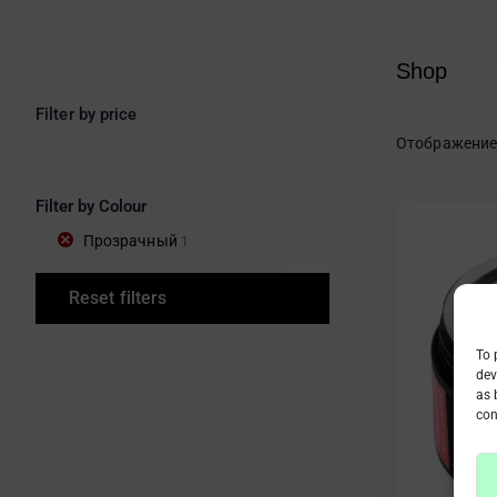
Shop
Filter by price
Отображение
Filter by Colour
Прозрачный
1
Reset filters
To 
dev
as 
con