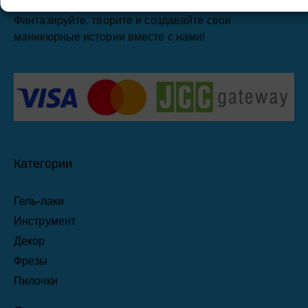
проверенные материалы по справедливым ценам.
Фантазируйте, творите и создавайте свои
маникюрные истории вместе с нами!
Категории
Гель-лаки
Инструмент
Декор
Фрезы
Пилочки