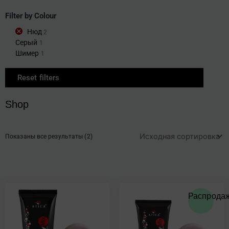
Filter by Colour
Нюд
2
Серый
1
Шимер
1
Reset filters
Shop
Показаны все результаты (2)
Первоначальн
Текуща
Распродаж
цена
цена:
составляла
€11.50.
€14.50.