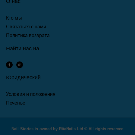
О нас
Кто мы
Связаться с нами
Политика возврата
Найти нас на
F
I
a
n
c
s
e
t
b
a
Юридический
o
g
o
r
k
a
-
m
f
Условия и положения
Печенье
Nail Stories is owned by RitaNails Ltd © All rights reserved