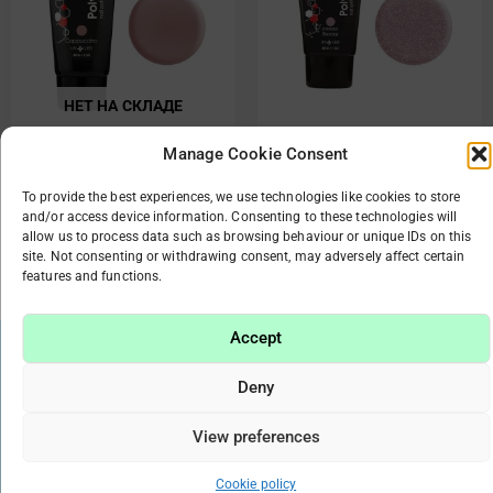
НЕТ НА СКЛАДЕ
Manage Cookie Consent
85425 Polymix Capuccino
85426 Polymix Bronze 30
60 ml
ml
To provide the best experiences, we use technologies like cookies to store
€
22.50
€
14.50
€
11.50
and/or access device information. Consenting to these technologies will
allow us to process data such as browsing behaviour or unique IDs on this
site. Not consenting or withdrawing consent, may adversely affect certain
Подробнее
В корзину
features and functions.
Accept
Deny
Работая много лет в индустрии красоты, мы поняли,
что маникюр и уход за ногтями стали нашей
View preferences
страстью. Именно поэтому мы хотим поделиться этой
страстью с вами, предлагая только качественные и
Cookie policy